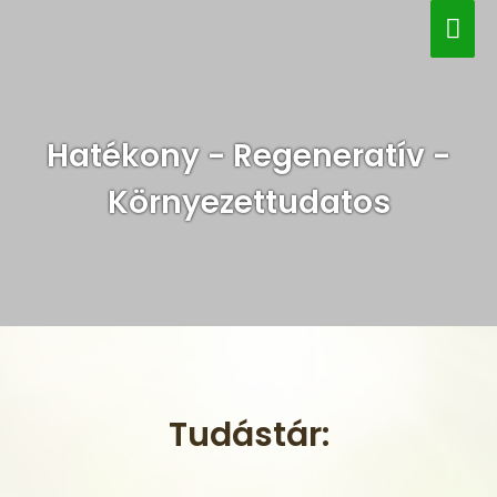
Hatékony - Regeneratív -
Környezettudatos
Tudástár: